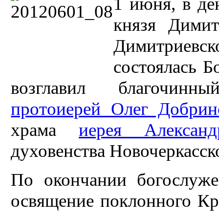
1 июня, в де
князя Димит
Димитриев
состоялась Б
возглавил благочинны
протоиерей Олег Добрин
храма
иерея Алексан
духовенства Новочеркасск
По окончании богослуже
освящение поклонного Кре