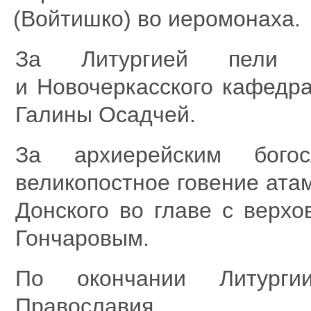
(
Войтишко) во иеромонаха.
За Литургией пели с
и Новочеркасского кафедр
Галины Осадчей.
За архиерейским бого
великопостное говение ата
Донского во главе с верх
Гончаровым.
По окончании Литурги
Православия.