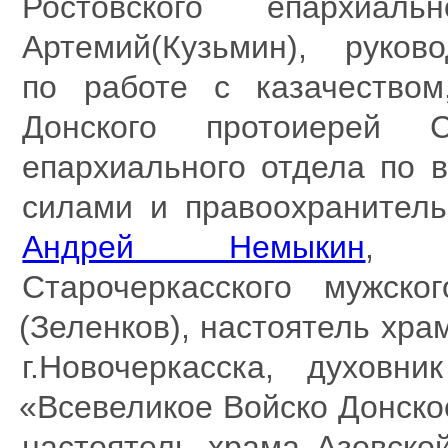
Ростовского епархиал
Артемий
(
Кузьмин), руков
по работе с казачеством
Донского протоиерей С
епархиального отдела по 
силами и правоохраните
Андрей Немыкин
, н
Старочеркасского мужск
(
Зеленков), настоятель хр
г.Новочеркасска, духовн
«
Всевеликое Войско Донск
настоятель храма Азовско