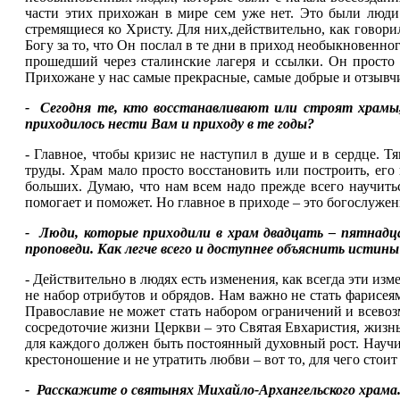
части этих прихожан в мире сем уже нет. Это были люди
стремящиеся ко Христу. Для них,действительно, как говор
Богу за то, что Он послал в те дни в приход необыкновен
прошедший через сталинские лагеря и ссылки. Он просто м
Прихожане у нас самые прекрасные, самые добрые и отзывч
- Сегодня те, кто восстанавливают или строят храмы,
приходилось нести Вам и приходу в те годы?
- Главное, чтобы кризис не наступил в душе и в сердце. 
труды. Храм мало просто восстановить или построить, его 
больших. Думаю, что нам всем надо прежде всего научиться
помогает и поможет. Но главное в приходе – это богослужен
- Люди, которые приходили в храм двадцать – пятнадц
проповеди. Как легче всего и доступнее объяснить истины
- Действительно в людях есть изменения, как всегда эти изм
не набор отрибутов и обрядов. Нам важно не стать фарисея
Православие не может стать набором ограничений и всевозм
сосредоточие жизни Церкви – это Святая Евхаристия, жизнь 
для каждого должен быть постоянный духовный рост. Научит
крестоношение и не утратить любви – вот то, для чего стои
- Расскажите о святынях Михайло-Архангельского храма.