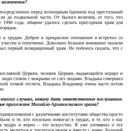
и назначение?
непосредственно перед всенощным бдением под престольный
ли до подвальной части. От былого величия, от того, что
 1990 года, общине удалось сделать пригодным храм для
порядок.
 к трудам. Доброе и прекрасное отношение я встретил со
участие и попечение. Довольно большое внимание оказали
был первый возвращенный храм. Не побоюсь сказать, что с
авославной Церкви, человек Церкви, выдающийся иерарх и
, люди стояли с мокрыми от слез лицами. Владыка совершил
ной точкой отсчета. Владыка Владимир очень часто потом
ие.
 многих случаях, некому дать ответственное послушание.
вые прихожане Михайло-Архангельского храма?
соприкосновения с различными институтами общества просто
ыли и те, кто посильно помогал в трудах, и те, кто о нас
ть мудро и верно – это искусство. Я уже упомянал о тех
ость молиться и трудиться рядом и вместе с ними. Большей