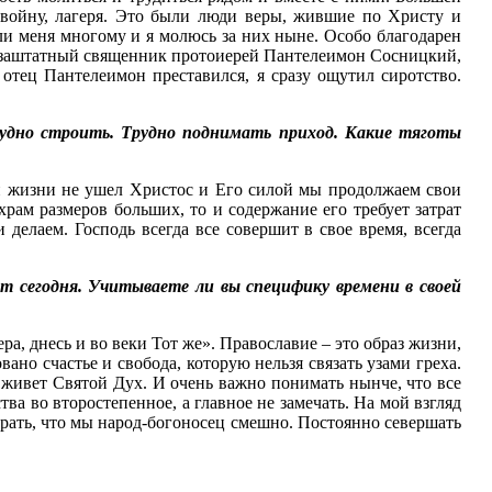
 войну, лагеря. Это были люди веры, жившие по Христу и
ли меня многому и я молюсь за них ныне. Особо благодарен
ыл заштатный священник протоиерей Пантелеимон Сосницкий,
 отец Пантелеимон преставился, я сразу ощутил сиротство.
рудно строить. Трудно поднимать приход. Какие тяготы
шей жизни не ушел Христос и Его силой мы продолжаем свои
храм размеров больших, то и содержание его требует затрат
 делаем. Господь всегда все совершит в свое время, всегда
 сегодня. Учитываете ли вы специфику времени в своей
ра, днесь и во веки Тот же». Православие – это образ жизни,
но счастье и свобода, которую нельзя связать узами греха.
е живет Святой Дух. И очень важно понимать нынче, что все
ва во второстепенное, а главное не замечать. На мой взгляд
орать, что мы народ-богоносец смешно. Постоянно севершать