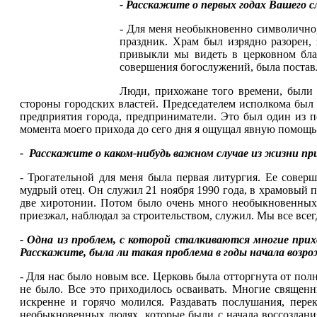
- Расскажите о первых годах Вашего с
- Для меня необыкновенно символично,
праздник. Храм был изрядно разорен, 
привыкли мы видеть в церковном благ
совершения богослужений, была поставл
Люди, прихожане того времени, были 
стороны городских властей. Председателем исполкома бы
предприятия города, предприниматели. Это был один из п
момента моего прихода до сего дня я ощущал явную помощь
- Расскажите о каком-нибудь важном случае из жизни пр
- Трогательной для меня была первая литургия. Ее сове
мудрый отец. Он служил 21 ноября 1990 года, в храмовый 
две хиротонии. Потом было очень много необыкновенных,
приезжал, наблюдал за строительством, служил. Мы все всег
- Одна из проблем, с которой сталкиваются многие прих
Расскажите, была ли такая проблема в годы начала возр
- Для нас было новым все. Церковь была отторгнута от по
не было. Все это приходилось осваивать. Многие священни
искренне и горячо молился. Раздавать послушания, пере
необыкновенных людях, которые были с начала воссоздания