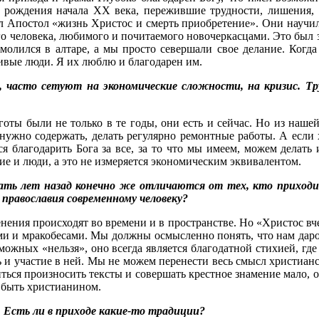
 рождения начала ХХ века, пережившие трудности, лишения,
ил Апостол «жизнь Христос и смерть приобретение». Они научи
ного человека, любимого и почитаемого новочеркасцами. Это б
олился в алтаре, а мы просто севершали свое делание. Когда
ивые люди. Я их люблю и благодарен им.
 часто сетуют на экономические сложности, на кризис. Т
Тяготы были не только в те годы, они есть и сейчас. Но из на
нужно содержать, делать регулярно ремонтные работы. А если 
 благодарить Бога за все, за то что мы имеем, можем делать и
ие и люди, а это не измеряется экономическим эквивалентом.
ать лет назад конечно же отличаются от тех, кто приходит
 православия современному человеку?
енения происходят во времени и в пространстве. Но «Христос вче
ми и мракобесами. Мы должны осмысленно понять, что нам дарова
ожных «нельзя», оно всегда является благодатной стихией, гд
и участие в ней. Мы не можем перенести весь смысл христианст
ься произносить тексты и совершать крестное знамение мало, 
т быть христианином.
 Есть ли в приходе какие-то традиции?