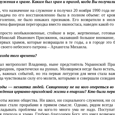
лужения в храме. Каким был храм и приход, когда Вы получил
 что назначение на служение я получил 20 ноября 1990 года 
задача по его восстановлению была в полном объеме: от кров
олепии, не было никаких признаков. Его возвратили в июле
ена фанерная перегородка вместо иконостаса, наведен какой-то 
просто необыкновенные, стойкие в вере, жертвенные, готовые
л Николай Иванович Присяжнюк, оказавший большое внимание, 
ервых храмов, которые возвращали в те годы, а в городе это 
 своего небесного патрона – Архангела Михаила.
ихода того времени?
ршал митрополит Владимир, ныне предстоятель Украинской Пр
праздник, практически на руинах. Молящимся негде было встать
 важных событий, но эта первая литургия для меня стала важ
да чувствовали силу его молитв, которыми и совершали созидан
оды — нехватка людей. Священнику не на кого опереться во
ождения церковно-приходской жизни в епархии? Кто были пер
лноты жизни общества. Ни школ, ни социального служения, ни 
ки стали прорабами в прямом смысле. Однако, рядом всегда б
кладывать проблемы на кого-то много ума не надо. Поступа
 прихода и храма. Глубоко благодарен Богу, что имел возможн