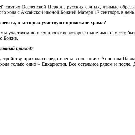
ей святых Вселенской Церкви, русских святых, чтимые обра
го хода с Аксайской иконой Божией Матери 17 сентября, в день п
проекты, в которых участвуют прихожане храма?
, мы участвуем во всех проектах, которые ныне имеют место б
о Божие.
славный приход?
о устройству прихода сосредоточены в посланиях Апостола Пав
хода только одно – Евхаристия. Все остальное рядом и после.