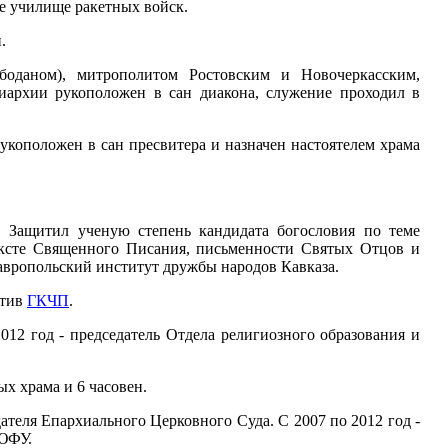
е училище ракетных войск.
.
оданом), митрополитом Ростовским и Новочеркасским,
архии рукоположен в сан диакона, служение проходил в
укоположен в сан пресвитера и назначен настоятелем храма
ащитил ученую степень кандидата богословия по теме
ексте Священного Писания, письменности Святых Отцов и
авропольский институт дружбы народов Кавказа.
отив
ГКЧП
.
2012 год - председатель Отдела религиозного образования и
х храма и 6 часовен.
дателя Епархиального Церковного Суда. С 2007 по 2012 год -
 ЮФУ.