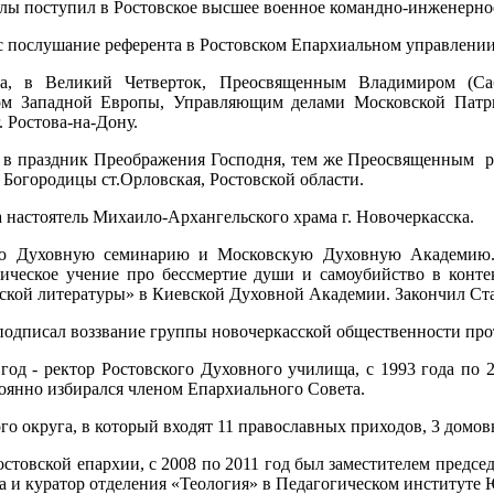
лы поступил в Ростовское высшее военное командно-инженерно
ес послушание референта в Ростовском Епархиальном управлении
да, в Великий Четверток, Преосвященным Владимиром (Саб
м Западной Европы, Управляющим делами Московской Патри
. Ростова-на-Дону.
а, в праздник Преображения Господня, тем же Преосвященным р
Богородицы ст.Орловская, Ростовской области.
а настоятель Михаило-Архангельского храма г. Новочеркасска.
ю Духовную семинарию и Московскую Духовную Академию. З
тическое учение про бессмертие души и самоубийство в конт
ской литературы» в Киевской Духовной Академии. Закончил Ст
а подписал воззвание группы новочеркасской общественности пр
год - ректор Ростовского Духовного училища, с 1993 года по 
тоянно избирался членом Епархиального Совета.
о округа, в который входят 11 православных приходов, 3 домовы
остовской епархии, с 2008 по 2011 год был заместителем предсе
 и куратор отделения «Теология» в Педагогическом институте