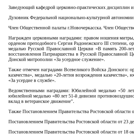
Заведующий кафедрой церковно-практических дисциплин и п
Духовник Федеральной национально-культурной автономии 
Член Общественной палаты г.Новочеркасска. Член Обществе
Награжден церковными наградами: правом ношения митры,
орденом преподобного Сергия Радонежского III степени, о
медалью Русской Православной Церкви «В память 200-ле
восстановления Патриаршества в Русской Православной Це
Донской митрополии «За усердное служение».
Также отмечен наградами Всевеликого Войска Донского: орде
казачества», медалью «20-летия возрождения казачества»,
«За усердие в службе».
Ведомственными наградами: Юбилейной медалью «50 лет 
юбилейной медалью «80 лет 51-й дивизии противовоздушн
вклад в ветеранское движение".
Также Постановлением Правительства Ростовской области от
Постановлением Правительства Ростовской области от 23 де
Постановлением Правительства Ростовской области от 18 ок