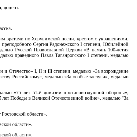
, доцент.
асска.
м вратами по Херувимской песни, крестом с украшениями,
ью преподобного Сергия Радонежского I степени, Юбилейной
далью Русской Православной Церкви «В память 100-летия
далью праведного Павла Таганрогского I степени, медалью
 и Отечество» I, II и III степени, медалью «За возрождение
рству Российскому», медалью «За особые заслуги», медалью
далью «75 лет 51-й дивизии противовоздушной обороны»,
лет Победы в Великой Отечественной войне», медалью "За
 Ростовской области».
вской области».
вской области».