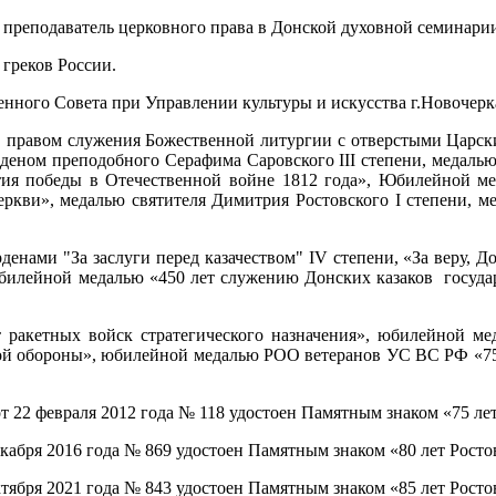
реподаватель церковного права в Донской духовной семинарии
греков России.
нного Совета при Управлении культуры и искусства г.Новочерк
 правом служения Божественной литургии с отверстыми Царски
рденом преподобного Серафима Саровского III степени, медал
тия победы в Отечественной войне 1812 года», Юбилейной ме
ркви», медалью святителя Димитрия Ростовского I степени, ме
нами "За заслуги перед казачеством" IV степени, «За веру, Дон
 юбилейной медалью «450 лет служению Донских казаков госуда
ракетных войск стратегического назначения», юбилейной ме
ой обороны», юбилейной медалью РОО ветеранов УС ВС РФ «75 
 22 февраля 2012 года № 118 удостоен Памятным знаком «75 лет
кабря 2016 года № 869 удостоен Памятным знаком «80 лет Росто
тября 2021 года № 843 удостоен Памятным знаком «85 лет Росто