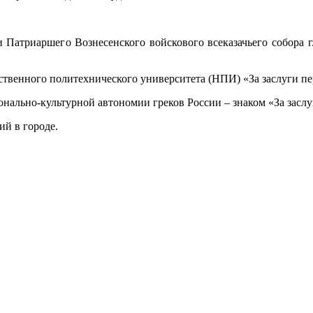
ии Патриаршего Вознесенского войскового всеказачьего собора
твенного политехнического университета (НПИ) «За заслуги пе
нально-культурной автономии греков России – знаком «За засл
й в городе.