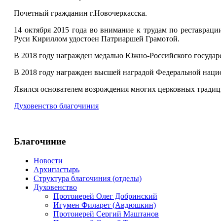
Почетный гражданин г.Новочеркасска.
14 октября 2015 года во внимание к трудам по реставрац
Руси Кириллом удостоен Патриаршей Грамотой.
В 2018 году награжден медалью Южно-Российского государс
В 2018 году награжден высшей наградой Федеральной нацио
Явился основателем возрождения многих церковных традици
Духовенство благочиния
Благочиние
Новости
Архипастырь
Структура благочиния (отделы)
Духовенство
Протоиерей Олег Добринский
Игумен Филарет (Авдюшкин)
Протоиерей Сергий Маштанов