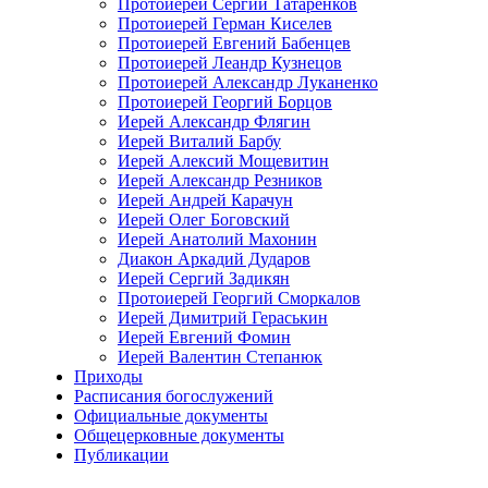
Протоиерей Сергий Татаренков
Протоиерей Герман Киселев
Протоиерей Евгений Бабенцев
Протоиерей Леандр Кузнецов
Протоиерей Александр Луканенко
Протоиерей Георгий Борцов
Иерей Александр Флягин
Иерей Виталий Барбу
Иерей Алексий Мощевитин
Иерей Александр Резников
Иерей Андрей Карачун
Иерей Олег Боговский
Иерей Анатолий Махонин
Диакон Аркадий Дударов
Иерей Сергий Задикян
Протоиерей Георгий Сморкалов
Иерей Димитрий Гераськин
Иерей Евгений Фомин
Иерей Валентин Степанюк
Приходы
Расписания богослужений
Официальные документы
Общецерковные документы
Публикации