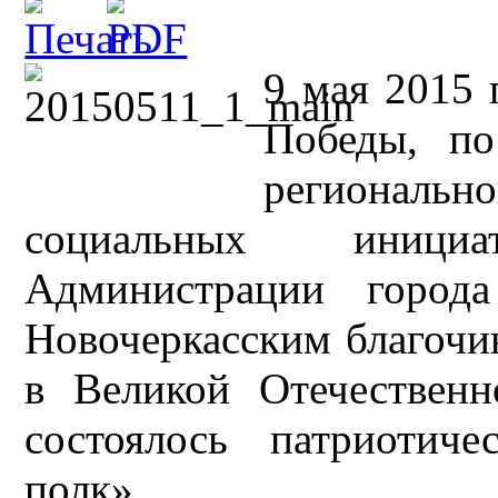
9 мая 2015 
Победы, по
регионал
социальных иници
Администрации город
Новочеркасским благочи
в Великой Отечествен
состоялось патриотич
полк».