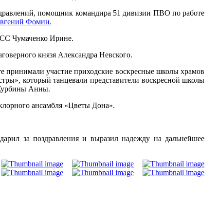
дравлений, помощник командира 51 дивизии ПВО по работе
Евгений Фомин.
БСС Чумаченко Ирине.
аговерного князя Александра Невского.
те принимали участие приходские воскресные школы храмов
стры», который танцевали представители воскресной школы
 Журбины Анны.
клорного ансамбля «Цветы Дона».
дарил за поздравления и выразил надежду на дальнейшее