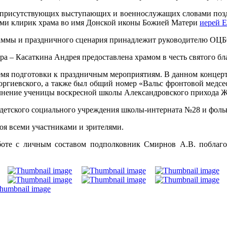
я присутствующих выступающих и военнослужащих словами поз
и клирик храма во имя Донской иконы Божией Матери
иерей 
раммы и праздничного сценария принадлежит руководителю ОЦ
ра – Касаткина Андрея предоставлена храмом в честь святого бл
ремя подготовки к праздничным мероприятиям. В данном концер
оргиевского, а также был общий номер «Вальс фронтовой медсе
полнение ученицы воскресной школы Александровского прихода
 детского социального учреждения школы-интерната №28 и фоль
оя всеми участниками и зрителями.
аботе с личным составом подполковник Смирнов А.В. поблаго