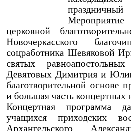
праздничный
Мероприяти
церковной благотворител
Новочеркасского благо
соцработника Шевяковой Ир
святых равноапостольны
Девятовых Димитрия и Юлии
благотворительной основе п
и большая часть концертных 
Концертная программа да
учащихся приходских во
Архангельского, Алексан