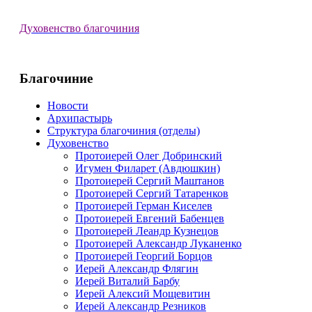
Духовенство благочиния
Благочиние
Новости
Архипастырь
Структура благочиния (отделы)
Духовенство
Протоиерей Олег Добринский
Игумен Филарет (Авдюшкин)
Протоиерей Сергий Маштанов
Протоиерей Сергий Татаренков
Протоиерей Герман Киселев
Протоиерей Евгений Бабенцев
Протоиерей Леандр Кузнецов
Протоиерей Александр Луканенко
Протоиерей Георгий Борцов
Иерей Александр Флягин
Иерей Виталий Барбу
Иерей Алексий Мощевитин
Иерей Александр Резников