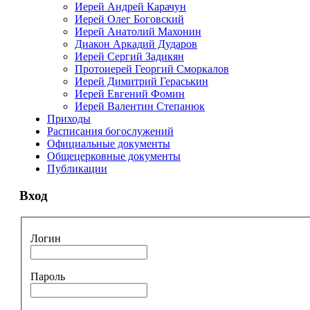
Иерей Андрей Карачун
Иерей Олег Боговский
Иерей Анатолий Махонин
Диакон Аркадий Дударов
Иерей Сергий Задикян
Протоиерей Георгий Сморкалов
Иерей Димитрий Гераськин
Иерей Евгений Фомин
Иерей Валентин Степанюк
Приходы
Расписания богослужений
Официальные документы
Общецерковные документы
Публикации
Вход
Логин
Пароль