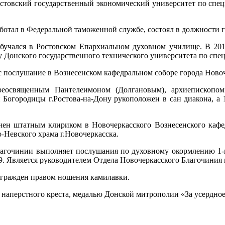
Ростовский государственный экономический университет по спец
 работал в Федеральной таможенной службе, состоял в должности
 обучался в Ростовском Епархиальном духовном училище. В 2
 Донского государственного технического университета по спе
нес послушание в Вознесенском кафедральном соборе города Ново
реосвященным Пантелеимоном (Долгановым), архиепископом
 Богородицы г.Ростова-на-Дону рукоположен в сан диакона, а 
ачен штатным клириком в Новочеркасского Вознесенского кафе
-Невского храма г.Новочеркасска.
агочинии выполняет послушания по духовному окормлению 1-г
Является руководителем Отдела Новочеркасского Благочиния 
агражден правом ношения камилавки.
 наперстного креста, медалью Донской митрополии «За усердное