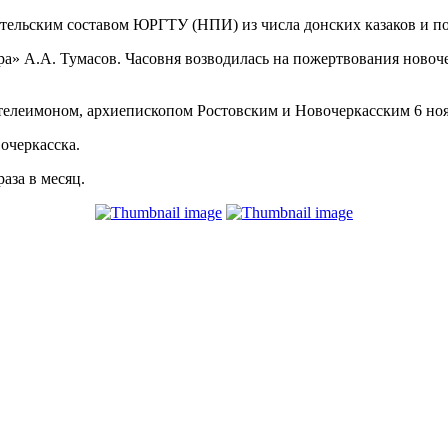
тельским составом ЮРГТУ (НПИ) из числа донских казаков и по
ра» А.А. Тумасов. Часовня возводилась на пожертвования ново
леимоном, архиепископом Ростовским и Новочеркасским 6 нояб
очеркасска.
аза в месяц.