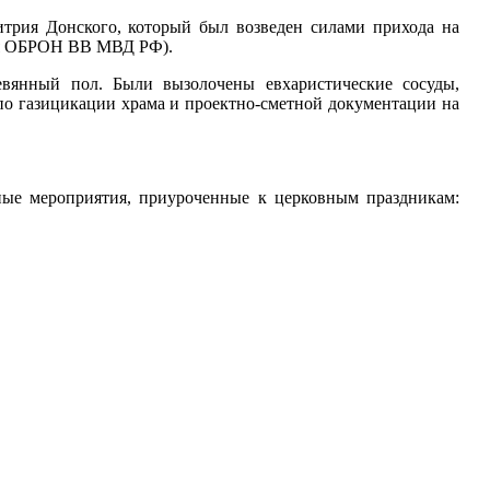
итрия Донского, который был возведен силами прихода на
0-я ОБРОН ВВ МВД РФ).
вянный пол. Были вызолочены евхаристические сосуды,
по газицикации храма и проектно-сметной документации на
рные мероприятия, приуроченные к церковным праздникам: