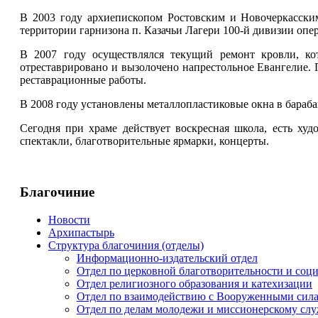
В 2003 году архиепископом Ростовским и Новочеркасским
территории гарнизона п. Казачьи Лагери 100-й дивизии о
В 2007 году осуществлялся текущий ремонт кровли, к
отреставрировано и вызолочено напрестольное Евангелие.
реставрационные работы.
В 2008 году установлены металлопластиковые окна в бараб
Сегодня при храме действует воскресная школа, есть ху
спектакли, благотворительные ярмарки, концерты.
Благочиние
Новости
Архипастырь
Структура благочиния (отделы)
Информационно-издательский отдел
Отдел по церковной благотворительности и со
Отдел религиозного образования и катехизации
Отдел по взаимодействию с Вооруженными сил
Отдел по делам молодежи и миссионерскому сл