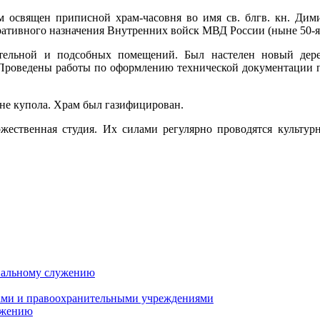
 освящен приписной храм-часовня во имя св. блгв. кн. Дим
перативного назначения Внутренних войск МВД России (ныне 5
отельной и подсобных помещений. Был настелен новый дере
 Проведены работы по оформлению технической документации 
ане купола. Храм был газифицирован.
дожественная студия. Их силами регулярно проводятся культу
циальному служению
ами и правоохранительными учреждениями
ужению