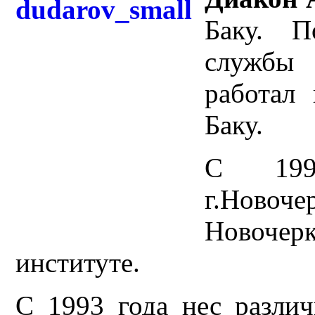
Баку. П
службы 
работал
Баку.
С 199
г.Новоч
Новоче
институте.
С 1993 года нес разли