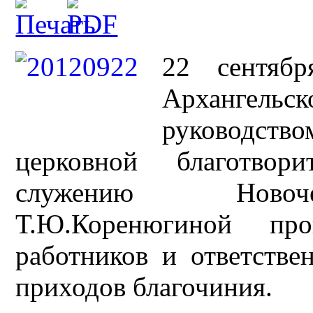
22 сентяб
Архангельск
руководств
церковной благотвор
служению Новоче
Т.Ю.Коренюгиной пр
работников и ответстве
приходов благочиния.