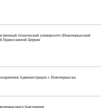
рственный технический университет (Новочеркасский
ой Православной Церкви
оохранения Администрации г. Новочеркасска
вочеркасского благочиния