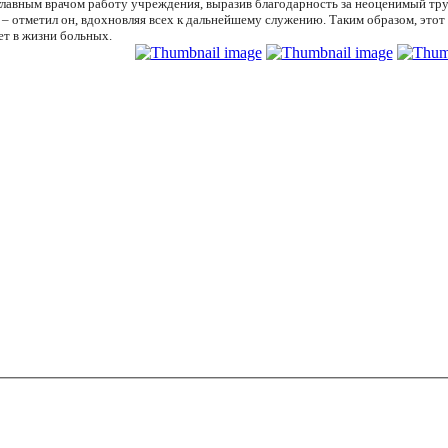
 главным врачом работу учреждения, выразив благодарность за неоценимый тр
,” – отметил он, вдохновляя всех к дальнейшему служению. Таким образом, эт
ет в жизни больных.