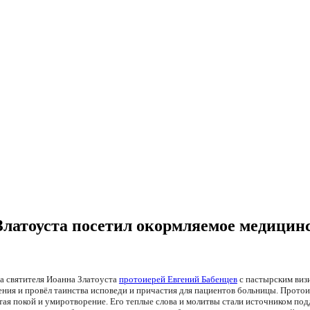
Златоуста посетил окормляемое медицин
ма святителя Иоанна Златоуста
протоиерей Евгений Бабенцев
с пастырским визи
ия и провёл таинства исповеди и причастия для пациентов больницы. Протоие
ретая покой и умиротворение. Его теплые слова и молитвы стали источником по