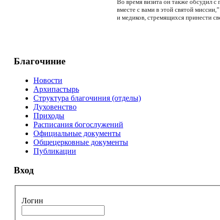
Во время визита он также обсудил с
вместе с вами в этой святой миссии
и медиков, стремящихся принести св
Благочиние
Новости
Архипастырь
Структура благочиния (отделы)
Духовенство
Приходы
Расписания богослужений
Официальные документы
Общецерковные документы
Публикации
Вход
Логин