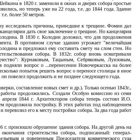
ейкина в 1820 г. заменили в окнах и дверях собора простые
ились, но теперь уже на 22 года, т.е. до 1844 года. Здание
т.е. более 50 метров.
ину исследовать причины, приведшие к трещине. Фомин дал
канцелярии дать свое заключение о трещине. Но канцелярия
олодина. В 1830 г. Колодин доложил, что для продолжения
мента. В противном случае зданию угрожает "величайшая
олодина и предложил ему составить смету на слом стен. Но
етельствования собора. В 1832г. собор вновь осматривали
чество": Курнаковым, Тацыным, Себряковым, Луизовым,
подняли вопрос о ...перенесении Новочеркасска на более
Несколько попыток решить вопрос о переносе столицы в иное
а он повелел продолжить и не позднее следующего года.
ерки, составление новых смет и др.). Только осенью 1843г.,
, работы продолжились. Создали Особую комиссию из семи
 апреля 1844 г. Архитектором собора теперь состоял И.О.
ем продолжила постройку. В этих работах под наблюдением
и перевозил его к месту постройки собора. За два года работ
846 г. произошло обрушение здания собора. На другой день на
кончания строительства собора, подписанный: генерал-
ельевым и поверенным Председателя коммерческого суда