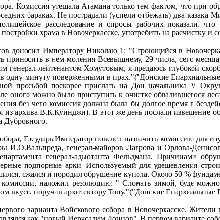
ора. Комиссия утешала Атамана только тем фактом, что при обр
седних бараках. Не пострадали (успели отбежать) два казака 
полицейское расследование и опросы рабочих показали, что 
постройки храма в Новочеркасске, употребить на расчистку и с
асов доносил Императору Николаю 1: "Строющийся в Новочерк
сь приносить в нем моления Всевышнему, 29 числа, сего месяца
м генерал-лейтенантом Хомутовым, я предаюсь глубокой скорб
 одну минуту поверженными в прах."("Донские Епархиальные Ве
ой просьбой поскорее прислать на Дон начальника V Окру
ле оного можно было приступить к очистке обвалившегося лес
ия без чего комиссия должна была бы долгое время в бездейс
копия из архива В.К.Куинджи). В этот же день послали извещени
а Дубровного.
обора, Государь Император повелел назначить комиссию для из
ры И.О.Вальпреда, генерал-майоров Лаврова и Орлова-Денисо
епартамента генерал-адьютанта Фельдмана. Причинами обру
ерные подпорные арки. Используемый для удешевления строи
ился, сжался и породил обрушение купола. Около 50 % фундамен
 комиссии, наложил резолюцию: " Сломать зимой, буде можно
ом вкусе, поручив архитектору Тону."("Донские Епархиальные Вед
первого варианта Войскового собора в Новочеркасске. Жители г
авлялся как "новый Иерусалим Донцов". В первом варианте соб