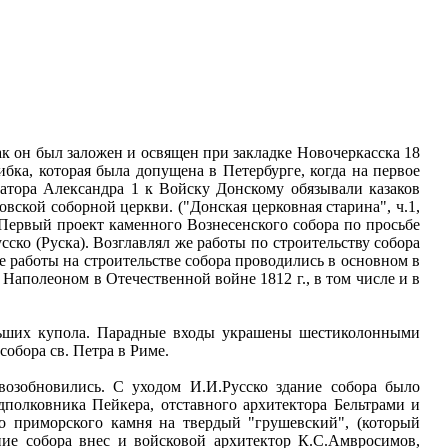
как он был заложен и освящен при закладке Новочеркасска 18
ибка, которая была допущена в Петербурге, когда на первое
атора Александра 1 к Войску Донскому обязывали казаков
вской соборной церкви. ("Донская церковная старина", ч.1,
й. Первый проект каменного Вознесенского собора по просьбе
ко (Руска). Возглавлял же работы по строительству собора
ые работы на строительстве собора проводились в основном в
с Наполеоном в Отечественной войне 1812 г., в том числе и в
ольших купола. Парадные входы украшены шестиколонными
обора св. Петра в Риме.
 возобновились. С уходом И.И.Русско здание собора было
дполковника Пейкера, отставного архитектора Бельтрами и
го приморского камня на твердый "грушевский", (который
ние собора внес и войсковой архитектор К.С.Амвросимов,