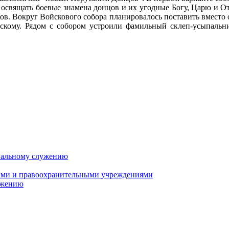
освящать боевые знамена донцов и их угодные Богу, Царю и Оте
ков. Вокруг Войскового собора планировалось поставить вместо
кому. Рядом с собором устроили фамильный склеп-усыпальни
циальному служению
ами и правоохранительными учреждениями
ужению