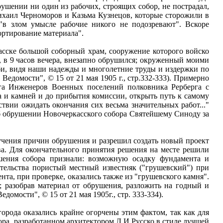
ушении ни один из рабочих, строящих собор, не пострадал,
Михаил Черноморов и Казьма Кузнецов, которые сторожили в
"в злом умысле рабочие никого не подозревают". Вскоре
ортирование материала".
асске большой соборный храм, сооружение которого войско
, в 9 часов вечера, внезапно обрушился; окруженный моими
и, видя наши надежды и многолетние труды и издержки по
домости", © 15 от 21 мая 1905 г., стр.332-333). Примерно
га Инженеров Военных поселений полковника Рерберга с
а и камней и до прибытия комиссии, открыть путь к самому
твии ожидать окончания сих весьма значительных работ..."
е об обрушении Новочеркасского собора Святейшему Синоду за
учения причин обрушения и разрешил создать новый проект
ва. Для окончательного принятия решения на месте решили
шения собора признали: возможную осадку фундамента и
тельства пористый местный известняк ("грушевский") при
та, при проверке, оказались также из "грушевского камня".
; разобрав материал от обрушения, разложить на годный и
омости", © 15 от 21 мая 1905г., стр. 333-334).
орода оказались крайне огорчены этим фактом, так как для
ора, разработанном архитектором Л.И.Русско в стиле лучшей