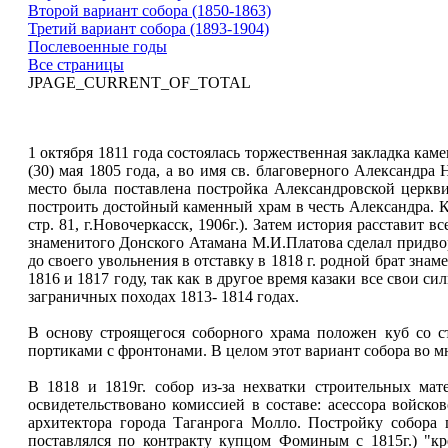
Второй вариант собора (1850-1863)
Третий вариант собора (1893-1904)
Послевоенные годы
Все страницы
JPAGE_CURRENT_OF_TOTAL
1 октября 1811 года состоялась торжественная закладка кам
(30) мая 1805 года, а во имя св. благоверного Александра
место была поставлена постройка Александровской церкв
построить достойный каменный храм в честь Александра. Ка
стр. 81, г.Новочеркасск, 1906г.). Затем история расставит
знаменитого Донского Атамана М.И.Платова сделал придвор
до своего увольнения в отставку в 1818 г. родной брат зна
1816 и 1817 году, так как в другое время казаки все свои с
заграничных походах 1813- 1814 годах.
В основу строящегося соборного храма положен куб со 
портиками с фронтонами. В целом этот вариант собора во м
В 1818 и 1819г. собор из-за нехватки строительных мат
освидетельствовано комиссией в составе: асессора войск
архитектора города Таганрога Молло. Постройку собора 
поставлялся по контракту купцом Фоминым с 1815г.) "кр