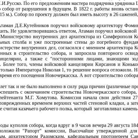
.И.Русско. По его предложениям мастера подрядчика урядника Ш
обор от разрушения в будущем. В 1822 г. работы вновь останов
15 м.). Собор по проекту должен был иметь высоту в 26 саженей, 
 Атаман Д.Е.Кутейников поручил войсковому архитектору Фом
ить. Не удовлетворившись ответом, Атаман поручил войсковой 
з Министерство внутренних дел архитектора из Симферополя К
льных столба и уже построенные стены до погребного фунда
терстве внутренних дел, согласился с мнением архитектора К
нных в строительство собора, и запросила повторного освид
нцелярии, а также с "посторонними лицами, знающими зод
олее того, члены войсковой канцелярии Кирсанов и Коньков 
 только Императора Николая 1, то решение вопроса отложили. 
 время его посещения Новочеркасска. А вот строительство собор
ет так и не было выполнено в силу ряда причин (различные пров
спешить с окончанием строительства Новочеркасского собора
лейтенанта М.Г. Хомутова. Комиссия начала свои действия 27
поврежденных временем верхних частей стеновой кладки, а зат
е считая казачьего рабочего полка, который заготавливал камень 
воды куполов собора, когда вдруг в 9 часов вечера 29 августа 1
положили "Рапорт" комиссии, Высочайше утвержденной для о
, архитектором Радомским, кафедральным протоиереем Сав