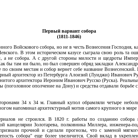
Первый вариант собора
(1811-1846)
енного Войскового собора, но не в честь Вознесения Господня, 
 Невского. В этом историческом казусе сыграла свою роль та ош
и, а не собора. А с другой стороны милости и щедроты Импер
к бы там ни было, но был совершен обряд закладки Александро
 все по своим местам и собор вернет себе название Вознесенски
ный архитектор из Петербурга Алоизий (Луиджи) Иванович Русс
менитого архитектора Иероним Иванович Русско (Руска). Реальн
илы (поголовное ополчение на Дону) и средства отдавали борьбе 
сторонами 34 х 34 м. Главный купол обрамляли четыре неб
ногом напоминал архитектурный мотив самого крупного в мире с
ериалов не строился. В 1820 г. работы по созданию собора
овой канцелярии Золотарева, полковника Миллера, инженера-по
признали прочной и сделали прогнозы, что с заменой мягко
епость собора" еще более увеличится. Свой вклад в укрепле