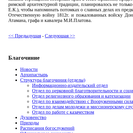
римской архитектурной традиции, планировалось не только 
Е.К.), чтобы напоминать потомках о славных делах их пред
Отечественную войну 1812г. и пожалованных войску Донс
Атамана, графа и кавалера М.И.Платова.
<< Предыдущая
-
Следующая >>
Благочиние
Новости
Архипастырь
Структура благочиния (отделы)
Информационно-издательский отдел
Отдел по церковной благотворительности и со
Отдел религиозного образования и катехизации
Отдел по взаимодействию с Вооруженными сил
Отдел по делам молодежи и миссионерскому сл
Отдел по работе с казачеством
Духовенство
Приходы
Расписания богослужений