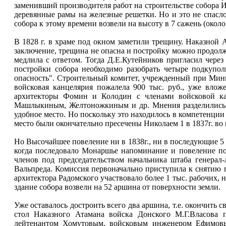
заменивший производителя работ на строительстве собора И
деревянные рамы на железные решетки. Но и это не спасло с
собора к этому времени возвели на высоту в 7 сажень (около
В 1828 г. в храме под окном заметили трещину. Наказной
заключение, трещина не опасна и постройку можно продолж
медлила с ответом. Тогда Д.Е.Кутейников пригласил чере
постройки собора необходимо разобрать четыре подкупо
опасность". Строительный комитет, учрежденный при Минис
войсковая канцелярия пожалела 900 тыс. руб., уже вложе
архитекторы Фомин и Колодин с членами войсковой ка
Машлыкиным, Желтоножкиным и др. Мнения разделились. Б
удобное место. Но поскольку это находилось в компетенции
место были окончательно пресечены Николаем 1 в 1837г. во
Но Высочайшее повеление ни в 1838г., ни в последующие 5 л
когда последовало Монаршье напоминание и повеление по
членов под председательством начальника штаба генерал-
Вальпреда. Комиссия первоначально приступила к снятию 
архитектора Радомского участвовало более 1 тыс. рабочих, н
здание собора возвели на 52 аршина от поверхности земли.
Уже оставалось достроить всего два аршина, т.е. окончить с
стол Наказного Атамана войска Донского М.Г.Власова 
лейтенантом Хомутовым, войсковым инженером Ефимовым