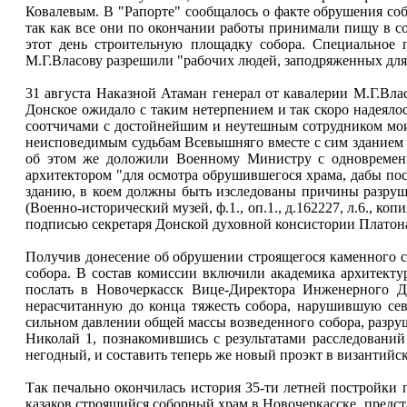
Ковалевым. В "Рапорте" сообщалось о факте обрушения соб
так как все они по окончании работы принимали пищу в со
этот день строительную площадку собора. Специальное 
М.Г.Власову разрешили "рабочих людей, заподряженных для 
31 августа Наказной Атаман генерал от кавалерии М.Г.Вл
Донское ожидало с таким нетерпением и так скоро надеяло
соотчичами с достойнейшим и неутешным сотрудником мои
неисповедимым судьбам Всевышняго вместе с сим зданием в
об этом же доложили Военному Министру с одновременн
архитектором "для осмотра обрушившегося храма, дабы пос
зданию, в коем должны быть изследованы причины разрушен
(Военно-исторический музей, ф.1., оп.1., д.162227, л.6., 
подписью секретаря Донской духовной консистории Платон
Получив донесение об обрушении строящегося каменного с
собора. В состав комиссии включили академика архитекту
послать в Новочеркасск Вице-Директора Инженерного Д
нерасчитанную до конца тяжесть собора, нарушившую сев
сильном давлении общей массы возведенного собора, разруш
Николай 1, познакомившись с результатами расследований
негодный, и составить теперь же новый проэкт в византийск
Так печально окончилась история 35-ти летней постройки 
казаков строящийся соборный храм в Новочеркасске, предст