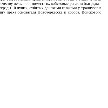
честву дела, но и поместить: войсковые регалии (награды -
 ограды 10 пушек, отбитых донскими казаками у французов в
цу праха основателя Новочеркасска и собора, Войскового