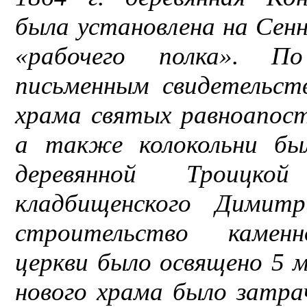
была установлена на Сен
«рабочего полка». П
письменным свидетельст
храма святых равноапос
а также колокольни бы
деревянной Троицко
кладбищенского Димитр
строительство каменн
церкви было освящено 5 
нового храма было затрач