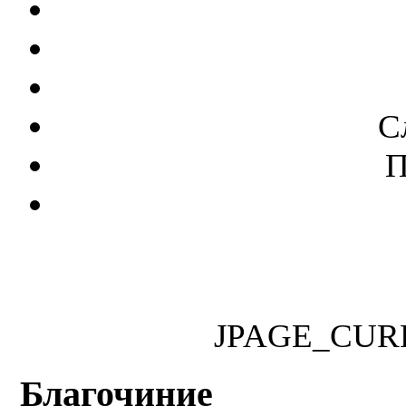
С
П
JPAGE_CUR
Благочиние