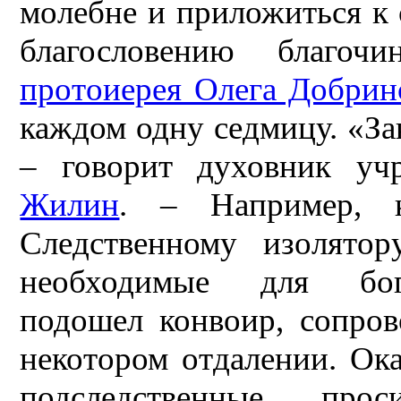
молебне и приложиться к с
благословению благочи
протоиерея Олега Добрин
каждом одну седмицу. «З
– говорит духовник у
Жилин
. – Например, 
Следственному изолято
необходимые для бого
подошел конвоир, сопров
некотором отдалении. Ока
подследственные прос