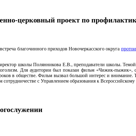
венно-церковный проект по профилактик
ь встреча благочинного приходов Новочеркасского округа
протои
директор школы Полянникова Е.В., преподаватели школы. Темой
коголизм. Для аудитории был показан фильм «Чижик-пыжик», 
оков в обществе. Фильм вызвал большой интерес и внимание. Т
ом сотрудничестве с Управлением образования к Всероссийскому
богослужении