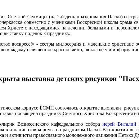
льник Светлой Седмицы (на 2-й день празднования Пасхи) сестр
вочеркасска совместно с учениками Воскресной школы храма с
шем Христе с находящимися на лечении больными и персонал
ю выставку поделок к празднику.
стос воскресе!» - сестры милосердия и маленькие христиане 
чали каждому освященное красное яйцо, шоколадку и информаци
крыта выставка детских рисунков "Пас
евтическом корпусе БСМП состоялось открытие выставки рисунк
ставка посвящена празднику Светлого Христова Воскресения и п
клирик Вознесенского кафедрального собора
иерей Виталий 
ков и пациентов корпуса с праздником Пасхи. В открытии выст
а и активисты православного молодежного движения Петько Дм