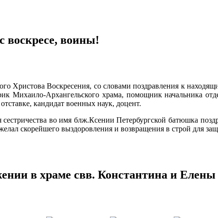
с воскресе, воины!
тлого Христова Воскресения, со словами поздравления к наход
рик Михаило-Архангельского храма, помощник начальника о
 отставке, кандидат военных наук, доцент.
я сестричества во имя блж.Ксении Петербургской батюшка поз
ожелал скорейшего выздоровления и возвращения в строй для за
ении в храме свв. Константина и Елены