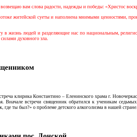
озвещаю вам слова радости, надежды и победы: «Христос воск
 потоке житейской суеты и наполнена мнимыми ценностями, про
у в жизнь людей и разделяющие нас по национальным, религио
силами духовного зла.
вященником
 встреча клирика Константино – Еленинского храма г. Новочерка
я. Вначале встречи священник обратился к ученикам седьмых
где ты был?» о проблеме детского алкоголизма в нашей стране
иками пос. Донской