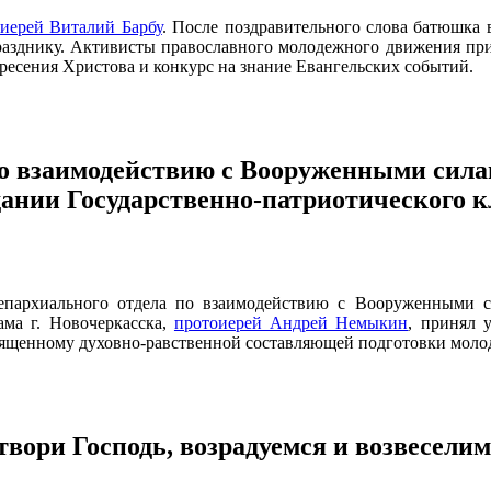
к
иерей Виталий Барбу
. После поздравительного слова батюшка в
азднику. Активисты православного молодежного движения при
кресения Христова и конкурс на знание Евангельских событий.
по взаимодействию с Вооруженными сил
дании Государственно-патриотического к
ь епархиального отдела по взаимодействию с Вооруженными 
ама г. Новочеркасска,
протоиерей Андрей Немыкин
, принял 
вященному духовно-равственной составляющей подготовки моло
отвори Господь, возрадуемся и возвеселим