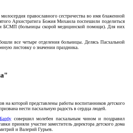
ы милосердия православного сестричества во имя блаженной
вятого Архистратига Божия Михаила поспешили поделиться
ом БСМП (больницы скорой медицинской помощи). Для них
обошли все четыре отделения больницы. Делясь Пасхальной
онную листовку о значении праздника.
ха"
ов на которой представлены работы воспитанников детского
ризвана нести пасхальную радость в сердца людей.
Барбу
совершил молебен пасхальным чином и поздравил
авки приняли участие заместитель директора детского дома
итрий и Валерий Гурьев.