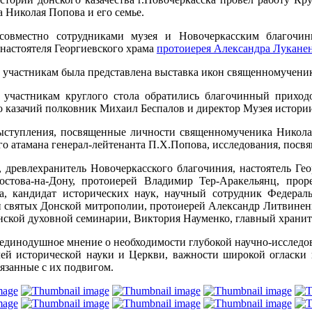
 Николая Попова и его семье.
совместно сотрудниками музея и Новочеркасским благочин
настоятеля Георгиевского храма
протоиерея Александра Лукане
 участникам была представлена выставка икон священномученик
 участникам круглого стола обратились благочинный приход
о казачий полковник Михаил Беспалов и директор Музея истории
тупления, посвященные личности священномученика Николая, 
ого атамана генерал-лейтенанта П.Х.Попова, исследования, пос
древлехранитель Новочеркасского благочиния, настоятель Гео
.Ростова-на-Дону, протоиерей Владимир Тер-Аракельянц, пр
, кандидат исторических наук, научный сотрудник Федерал
и святых Донской митрополии, протоиерей Александр Литвиненк
ой духовной семинарии, Виктория Науменко, главный хранител
 единодушное мнение о необходимости глубокой научно-исследо
лей исторической науки и Церкви, важности широкой огласки
язанные с их подвигом.