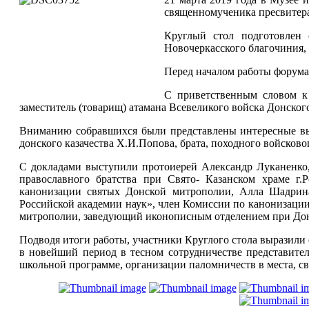
священномученика пресвитера
Круглый стол подготовлен 
Новочеркасского благочиния, 
Перед началом работы форума
С приветственным словом к
заместитель (товарищ) атамана Всевеликого войска Донског
Вниманию собравшихся были представлены интересные выс
донского казачества Х.И.Попова, брата, походного войсков
С докладами выступили протоиерей Александр Луканенко, 
православного братства при Свято- Казанском храме г
канонизации святых Донской митрополии, Алла Шадрина
Российской академии наук», член Комиссии по канонизаци
митрополии, заведующий иконописным отделением при Донск
Подводя итоги работы, участники Круглого стола выразили
в новейший период в тесном сотрудничестве представите
школьной программе, организации паломничеств в места, св