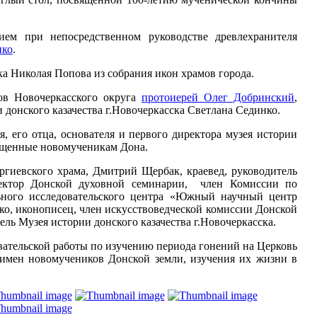
ием при непосредственном руководстве древлехранителя
нко
.
а Николая Попова из собрания икон храмов города.
ов Новочеркасского округа
протоиерей Олег Добринский
,
 донского казачества г.Новочеркасска Светлана Сединко.
его отца, основателя и первого директора музея истории
вященные новомученикам Дона.
ргиевского храма, Дмитрий Щербак, краевед, руководитель
оректор Донской духовной семинарии, член Комиссии по
ьного исследовательского центра «Южный научный центр
о, иконописец, член искусствоведческой комиссии Донской
ь Музея истории донского казачества г.Новочеркасска.
вательской работы по изучению периода гонений на Церковь
 имен новомучеников Донской земли, изучения их жизни в