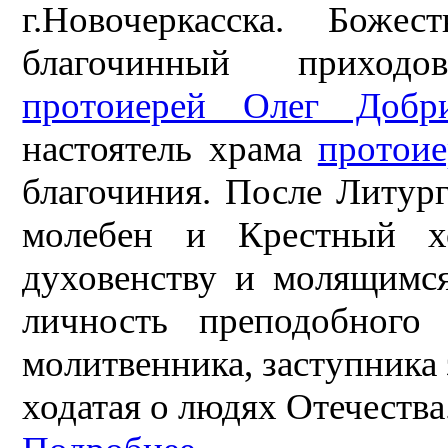
г.Новочеркасска. Боже
благочинный приходо
протоиерей Олег Добри
настоятель храма
протои
благочиния. После Литур
молебен и Крестный 
духовенству и молящимся
личность преподобного 
молитвенника, заступника 
ходатая о людях Отечества