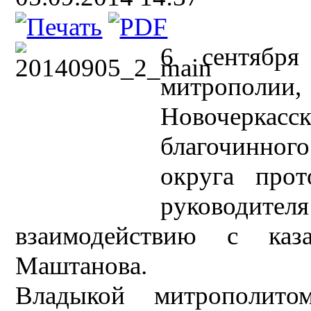
6 сентября
митрополии
Новочерк
благочинног
округа прот
руководите
взаимодействию с каз
Маштанова.
Владыкой митрополито